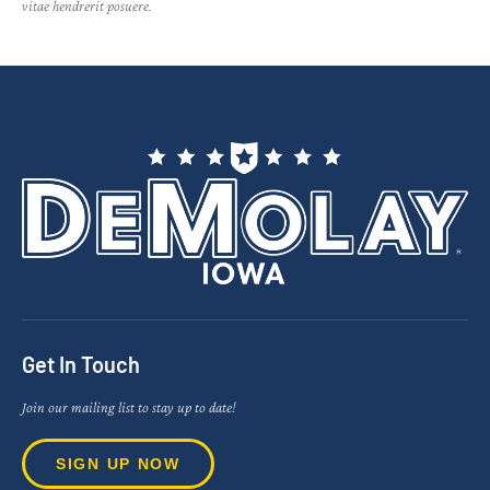
vitae hendrerit posuere.
Get In Touch
Join our mailing list to stay up to date!
SIGN UP NOW