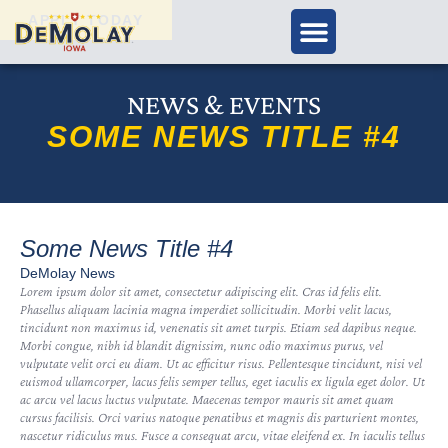
APPLY TODAY
NEWS & EVENTS
SOME NEWS TITLE #4
Some News Title #4
DeMolay News
Lorem ipsum dolor sit amet, consectetur adipiscing elit. Cras id felis elit.
Phasellus aliquam lacinia magna imperdiet sollicitudin. Morbi velit lacus,
tincidunt non maximus id, venenatis sit amet turpis. Etiam sed dapibus neque.
Morbi congue, nibh id blandit dignissim, nunc odio maximus purus, vel
vulputate velit orci eu diam. Ut ac efficitur risus. Pellentesque tincidunt, nisi vel
euismod ullamcorper, lacus felis semper tellus, eget iaculis ex ligula eget dolor. Ut
ac arcu vel lacus luctus vulputate. Maecenas tempor mauris sit amet quam
cursus facilisis. Orci varius natoque penatibus et magnis dis parturient montes,
nascetur ridiculus mus. Fusce a consequat arcu, vitae eleifend ex. In iaculis tellus